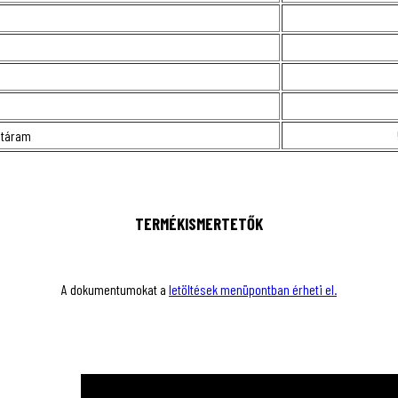
atáram
TERMÉKISMERTETŐK
A dokumentumokat a
letöltések menüpontban érheti el.