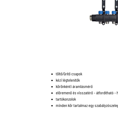
töltő/ürítő csapok
kézi légtelenítők
körönkénti áramlásmérő
előremenő és visszatérő – átfordítható –
tartókonzolok
minden kör tartalmaz egy szabályzószele