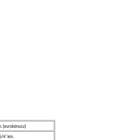
m. (eurokónusz)
5/4” km.