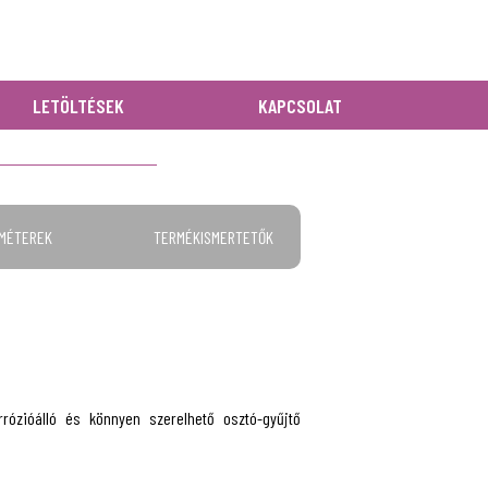
LETÖLTÉSEK
KAPCSOLAT
AMÉTEREK
TERMÉKISMERTETŐK
rrózióálló és könnyen szerelhető osztó-gyűjtő