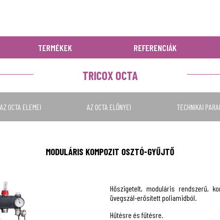
TERMÉKEK
REFERENCIÁK
TRICOX OCTA
AZ OCTA ELEMEI
AZ OCTA ELŐNYEI
TECHNIKAI PAR
MODULÁRIS KOMPOZIT OSZTÓ-GYŰJTŐ
Hőszigetelt, moduláris rendszerű, ko
üvegszál-erősített poliamidból.
Hűtésre és fűtésre.