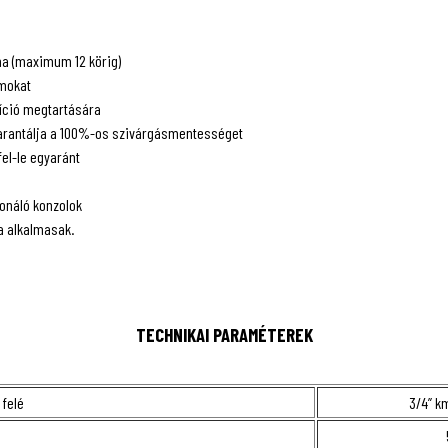
ma (maximum 12 körig)
ámokat
zíció megtartására
arantálja a 100%-os szivárgásmentességet
fel-le egyaránt
onáló konzolok
a alkalmasak.
TECHNIKAI PARAMÉTEREK
 felé
3/4” k