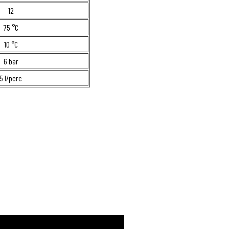
12
75 °C
10 °C
6 bar
5 l/perc