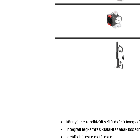
könnyű, de rendkívüli szilárdságú üvegszá
integrált légkamrás kialakításának köszö
ideális hűtésre és fűtésre