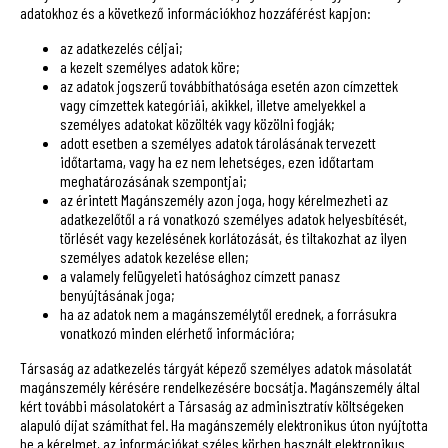
adatokhoz és a következő információkhoz hozzáférést kapjon:
az adatkezelés céljai;
a kezelt személyes adatok köre;
az adatok jogszerű továbbíthatósága esetén azon címzettek
vagy címzettek kategóriái, akikkel, illetve amelyekkel a
személyes adatokat közölték vagy közölni fogják;
adott esetben a személyes adatok tárolásának tervezett
időtartama, vagy ha ez nem lehetséges, ezen időtartam
meghatározásának szempontjai;
az érintett Magánszemély azon joga, hogy kérelmezheti az
adatkezelőtől a rá vonatkozó személyes adatok helyesbítését,
törlését vagy kezelésének korlátozását, és tiltakozhat az ilyen
személyes adatok kezelése ellen;
a valamely felügyeleti hatósághoz címzett panasz
benyújtásának joga;
ha az adatok nem a magánszemélytől erednek, a forrásukra
vonatkozó minden elérhető információra;
Társaság az adatkezelés tárgyát képező személyes adatok másolatát
magánszemély kérésére rendelkezésére bocsátja. Magánszemély által
kért további másolatokért a Társaság az adminisztratív költségeken
alapuló díjat számíthat fel. Ha magánszemély elektronikus úton nyújtotta
be a kérelmet, az információkat széles körben használt elektronikus