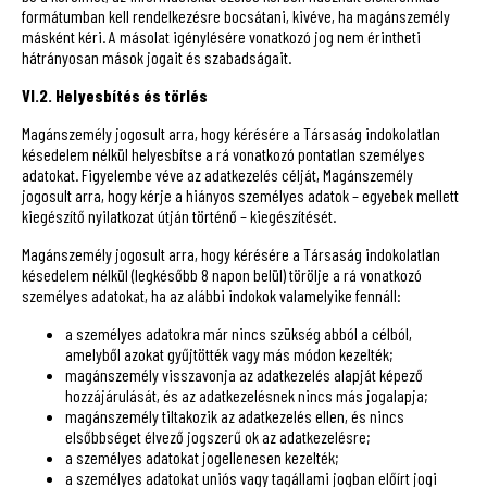
formátumban kell rendelkezésre bocsátani, kivéve, ha magánszemély
másként kéri. A másolat igénylésére vonatkozó jog nem érintheti
hátrányosan mások jogait és szabadságait.
VI.2. Helyesbítés és törlés
Magánszemély jogosult arra, hogy kérésére a Társaság indokolatlan
késedelem nélkül helyesbítse a rá vonatkozó pontatlan személyes
adatokat. Figyelembe véve az adatkezelés célját, Magánszemély
jogosult arra, hogy kérje a hiányos személyes adatok – egyebek mellett
kiegészítő nyilatkozat útján történő – kiegészítését.
Magánszemély jogosult arra, hogy kérésére a Társaság indokolatlan
késedelem nélkül (legkésőbb 8 napon belül) törölje a rá vonatkozó
személyes adatokat, ha az alábbi indokok valamelyike fennáll:
a személyes adatokra már nincs szükség abból a célból,
amelyből azokat gyűjtötték vagy más módon kezelték;
magánszemély visszavonja az adatkezelés alapját képező
hozzájárulását, és az adatkezelésnek nincs más jogalapja;
magánszemély tiltakozik az adatkezelés ellen, és nincs
elsőbbséget élvező jogszerű ok az adatkezelésre;
a személyes adatokat jogellenesen kezelték;
a személyes adatokat uniós vagy tagállami jogban előírt jogi