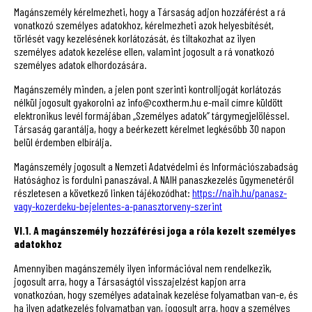
Magánszemély kérelmezheti, hogy a Társaság adjon hozzáférést a rá
vonatkozó személyes adatokhoz, kérelmezheti azok helyesbítését,
törlését vagy kezelésének korlátozását, és tiltakozhat az ilyen
személyes adatok kezelése ellen, valamint jogosult a rá vonatkozó
személyes adatok elhordozására.
Magánszemély minden, a jelen pont szerinti kontrolljogát korlátozás
nélkül jogosult gyakorolni az info@coxtherm.hu e-mail címre küldött
elektronikus levél formájában „Személyes adatok” tárgymegjelöléssel.
Társaság garantálja, hogy a beérkezett kérelmet legkésőbb 30 napon
belül érdemben elbírálja.
Magánszemély jogosult a Nemzeti Adatvédelmi és Információszabadság
Hatósághoz is fordulni panaszával. A NAIH panaszkezelés ügymenetéről
részletesen a következő linken tájékozódhat:
https://naih.hu/panasz-
vagy-kozerdeku-bejelentes-a-panasztorveny-szerint
VI.1. A magánszemély hozzáférési joga a róla kezelt személyes
adatokhoz
Amennyiben magánszemély ilyen információval nem rendelkezik,
jogosult arra, hogy a Társaságtól visszajelzést kapjon arra
vonatkozóan, hogy személyes adatainak kezelése folyamatban van-e, és
ha ilyen adatkezelés folyamatban van, jogosult arra, hogy a személyes