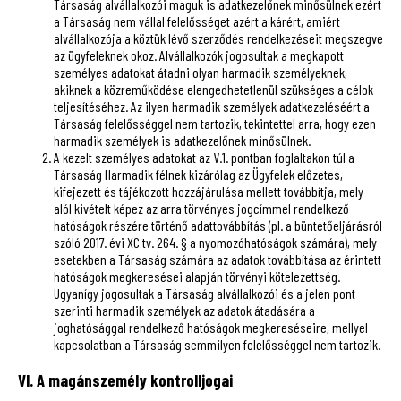
Társaság alvállalkozói maguk is adatkezelőnek minősülnek ezért
a Társaság nem vállal felelősséget azért a kárért, amiért
alvállalkozója a köztük lévő szerződés rendelkezéseit megszegve
az ügyfeleknek okoz. Alvállalkozók jogosultak a megkapott
személyes adatokat átadni olyan harmadik személyeknek,
akiknek a közreműködése elengedhetetlenül szükséges a célok
teljesítéséhez. Az ilyen harmadik személyek adatkezeléséért a
Társaság felelősséggel nem tartozik, tekintettel arra, hogy ezen
harmadik személyek is adatkezelőnek minősülnek.
A kezelt személyes adatokat az V.1. pontban foglaltakon túl a
Társaság Harmadik félnek kizárólag az Ügyfelek előzetes,
kifejezett és tájékozott hozzájárulása mellett továbbítja, mely
alól kivételt képez az arra törvényes jogcímmel rendelkező
hatóságok részére történő adattovábbítás (pl. a büntetőeljárásról
szóló 2017. évi XC tv. 264. § a nyomozóhatóságok számára), mely
esetekben a Társaság számára az adatok továbbítása az érintett
hatóságok megkeresései alapján törvényi kötelezettség.
Ugyanígy jogosultak a Társaság alvállalkozói és a jelen pont
szerinti harmadik személyek az adatok átadására a
joghatósággal rendelkező hatóságok megkereséseire, mellyel
kapcsolatban a Társaság semmilyen felelősséggel nem tartozik.
VI. A magánszemély kontrolljogai