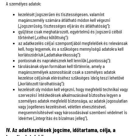
A személyes adatok:
kezelését jogszerűen és tisztességesen, valamint
magánszemély számára átlátható módon kell végezni
(„jogszerűség, tisztességes eljárás és átláthatóság”);
gyűjtése csak meghatározott, egyértelmű és jogszerű célból
történhet („célhoz kötöttség”);
az adatkezelés céljai szempontjából megfelelőek és relevánsak
kell, hogy legyenek, és a szükséges mennyiségű adatokra kell
korlátozódniuk („adattakarékosság”);
pontosnak és naprakésznek kell lenniük („pontosság”);
tárolásának olyan formában kell történnie, amely a
magánszemélyek azonosítását csak a személyes adatok
kezelése céljainak eléréséhez szükséges ideig teszi lehetővé
(„korlátozott tárolhatóság”);
kezelését oly módon kell végezni, hogy megfelelő technikai vagy
szervezési intézkedések alkalmazásával biztosítva legyen a
személyes adatok megfelelő biztonsága, az adatok jogosulatlan
vagy jogellenes kezelésével, véletlen elvesztésével,
megsemmisítésével vagy károsodásával szembeni védelmet is
ideértve („integritás és bizalmas jelleg”).
IV. Az adatkezelések jogcíme, időtartama, célja, a