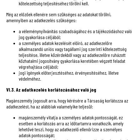
kötelezettség teljesítéséhez törölni kell.
Még az előzőek ellenére sem szükséges az adatokat törölni,
amennyiben az adatkezelés szükséges:
a véleménynyilvánítás szabadságához és a tájékozódáshoz való
jog gyakorlása céljából;
a személyes adatok kezelését előíró, az adatkezelőre
alkalmazandó uniós vagy tagállami jog szerinti kötelezettség
teljesítése, illetve közérdekből vagy az adatkezelőre ruházott
közhatalmi jogosítvány gyakorlása keretében végzett feladat
végrehajtása céljából;
jogi igények előterjesztéséhez, érvényesítéséhez, illetve
védelméhez.
VI.3. Az adatkezelés korlátozásához való jog
Magánszemély jogosult arra, hogy kérésére a Társaság korlátozza az
adatkezelést, ha az alábbiak valamelyike teljesül:
magánszemély vitatja a személyes adatok pontosságát, ez
esetben a korlátozás arra az időtartamra vonatkozik, amely
lehetővé teszi, hogy az adatkezelő ellenőrizze a személyes
adatok pontosságát;