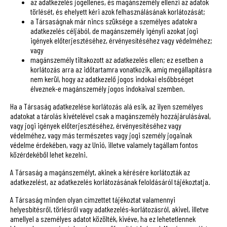
az adatkezelés jogellenes, és magánszemély ellenzi az adatok
törlését, és ehelyett kéri azok felhasználásának korlátozását;
a Társaságnak már nincs szüksége a személyes adatokra
adatkezelés céljából, de magánszemély igényli azokat jogi
igények előterjesztéséhez, érvényesítéséhez vagy védelméhez;
vagy
magánszemély tiltakozott az adatkezelés ellen; ez esetben a
korlátozás arra az időtartamra vonatkozik, amíg megállapításra
nem kerül, hogy az adatkezelő jogos indokai elsőbbséget
élveznek-e magánszemély jogos indokaival szemben.
Ha a Társaság adatkezelése korlátozás alá esik, az ilyen személyes
adatokat a tárolás kivételével csak a magánszemély hozzájárulásával,
vagy jogi igények előterjesztéséhez, érvényesítéséhez vagy
védelméhez, vagy más természetes vagy jogi személy jogainak
védelme érdekében, vagy az Unió, illetve valamely tagállam fontos
közérdekéből lehet kezelni.
A Társaság a magánszemélyt, akinek a kérésére korlátozták az
adatkezelést, az adatkezelés korlátozásának feloldásáról tájékoztatja.
A Társaság minden olyan címzettet tájékoztat valamennyi
helyesbítésről, törlésről vagy adatkezelés-korlátozásról, akivel, illetve
amellyel a személyes adatot közölték, kivéve, ha ez lehetetlennek