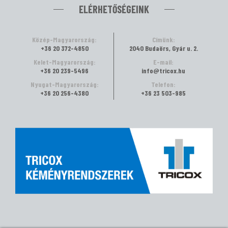
ELÉRHETŐSÉGEINK
Közép-Magyarország:
Címünk:
+36 20 372-4850
2040 Budaörs, Gyár u. 2.
Kelet-Magyarország:
E-mail:
+36 20 239-5496
info@tricox.hu
Nyugat-Magyarország:
Telefon:
+36 20 256-4380
+36 23 503-985