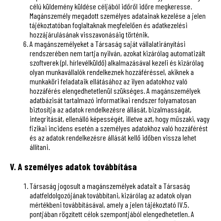
célú küldemény küldése céljából időről időre megkeresse.
Magánszemély megadott személyes adatainak kezelése a jelen
tájékoztatóban foglaltaknak megfelelően és adatkezelési
hozzájárulásának visszavonásáig történik.
A magánszemélyeket a Társaság saját vállalatirányítási
rendszerében nem tartja nyilván, azokat kizárólag automatizált
szoftverek (pl. hírlevélküldő) alkalmazásával kezeli és kizárólag
olyan munkavállalók rendelkeznek hozzáféréssel, akiknek a
munkaköri feladataik ellátásához az ilyen adatokhoz való
hozzáférés elengedhetetlenül szükséges. A magánszemélyek
adatbázisát tartalmazó informatikai rendszer folyamatosan
biztosítja az adatok rendelkezésre állását, bizalmasságát,
integritását, ellenálló képességét, illetve azt, hogy műszaki, vagy
fizikai incidens esetén a személyes adatokhoz való hozzáférést
és az adatok rendelkezésre állását kellő időben vissza lehet
állítani.
V. A személyes adatok továbbítása
Társaság jogosult a magánszemélyek adatait a Társaság
adatfeldolgozójának továbbítani, kizárólag az adatok olyan
mértékbeni továbbításával, amely a jelen tájékoztató IV.5.
pontjában rögzített célok szempontjából elengedhetetlen. A