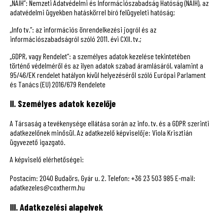
„NAIH”: Nemzeti Adatvédelmi és Információszabadság Hatóság (NAIH), az
adatvédelmi ügyekben hatáskörrel bíró felügyeleti hatóság;
„Info tv.”: az információs önrendelkezési jogról és az
információszabadságról szóló 2011. évi CXII. tv.;
„GDPR, vagy Rendelet”: a személyes adatok kezelése tekintetében
történő védelméről és az ilyen adatok szabad áramlásáról, valamint a
95/46/EK rendelet hatályon kívül helyezéséről szóló Európai Parlament
és Tanács (EU) 2016/679 Rendelete
II. Személyes adatok kezelője
A Társaság a tevékenysége ellátása során az info. tv. és a GDPR szerinti
adatkezelőnek minősül. Az adatkezelő képviselője: Viola Krisztián
ügyvezető igazgató.
A képviselő elérhetőségei:
Postacím: 2040 Budaörs, Gyár u. 2. Telefon: +36 23 503 985 E-mail:
adatkezeles@coxtherm.hu
III. Adatkezelési alapelvek