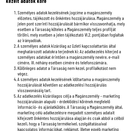
kezelt adatok köre
Személyes adatok kezelésének jogcíme a magánszemély
előzetes, tájékozott és önkéntes hozzájárulása. Magánszemély a
jelen pont szerinti hozzájárulását bármikor visszavonhatja, mely
esetben a Társaság köteles a Magánszemély teljes profilját
törölni, mely esetben a jelen tájékoztató VI.2. pontjában foglaltak
az irányadóak.
A személyes adatok kizárólag az üzleti kapcsolattartás által
meghatározott adatokra terjednek ki: Az adatkezelés kiterjed a
személyes adatokat érintően a magánszemély nevére, e-mail
címére, ill. néhány esetben címére és telefonszámára.
Különleges adatot a Társaság nem kezel, profilalkotást nem
végez.
A személyes adatok kezelésének időtartama a magánszemély
hozzájárulását követően az adatkezelési hozzájárulás
visszavonásáig tart.
Az adatkezelés kizárólagos célja a Magánszemély – marketing
hozzájárulásán alapuló – érdeklődési körének megfelelő
információ- és ajánlatküldés. A Társaság a Magánszemély által,
marketing célú adatkezelésre megadott személyes adatait
kifejezett önkéntes hozzájárulása alapján és csak abból a célból
kezeli, hogy a Társaság termékeivel, szolgáltatásaival
kapcsolatos információkat, reklámot, illetve egyéb marketing