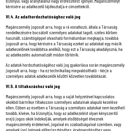
bizonyul, vagy aránytalanul nagy erőfeszítést igényel. Magánszemélyt
kérésére az adatkezelő tájékoztatja e címzettekről.
VI.4. Az adathordozhatósághoz való jog
Magánszemély jogosult arra, hogy a rá vonatkozó, általa a Társaság
rendelkezésére bocsátott személyes adatokat tagolt, széles körben
használt, számítógéppel olvasható formátumban megkapja, továbbá
jogosult arra, hogy kérésére a Társaság ezeket az adatokat egy másik
adatkezelőnek továbbítsa anélkül, hogy ezt a Társaság akadályozná, ha
az adatkezelés automatizált módon történik.
Az adatok hordozhatóságához való jog gyakorlása során magánszemély
jogosult arra, hogy – ha ez technikailag megvalósítható – kérje a
személyes adatok adatkezelők közötti közvetlen továbbítását.
VI.5. A tiltakozáshoz való jog
Magánszemély jogosult arra, hogy a saját helyzetével kapcsolatos
okokból bármikor tiltakozzon személyes adatainak alapuló kezelése
ellen. Ebben az esetben a Társaság a személyes adatokat nem kezelheti
tovább, kivéve, ha bizonyítja, hogy az adatkezelést olyan kényszerítő
erejű jogos okok indokolják, amelyek elsőbbséget élveznek
magánszemély érdekeivel, jogaival és szabadságaival szemben, vagy
amelyek jogi igények előterjesztéséhez, érvényesítéséhez vagy