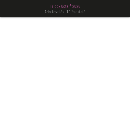
Tricox Octa ® 2026
Adatkezelési Tájékoztató