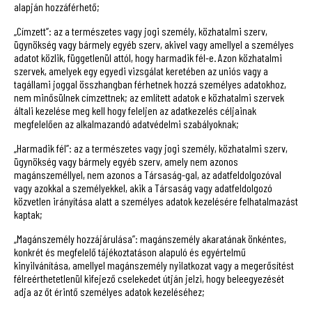
alapján hozzáférhető;
„Címzett”: az a természetes vagy jogi személy, közhatalmi szerv,
ügynökség vagy bármely egyéb szerv, akivel vagy amellyel a személyes
adatot közlik, függetlenül attól, hogy harmadik fél-e. Azon közhatalmi
szervek, amelyek egy egyedi vizsgálat keretében az uniós vagy a
tagállami joggal összhangban férhetnek hozzá személyes adatokhoz,
nem minősülnek címzettnek; az említett adatok e közhatalmi szervek
általi kezelése meg kell hogy feleljen az adatkezelés céljainak
megfelelően az alkalmazandó adatvédelmi szabályoknak;
„Harmadik fél”: az a természetes vagy jogi személy, közhatalmi szerv,
ügynökség vagy bármely egyéb szerv, amely nem azonos
magánszeméllyel, nem azonos a Társaság-gal, az adatfeldolgozóval
vagy azokkal a személyekkel, akik a Társaság vagy adatfeldolgozó
közvetlen irányítása alatt a személyes adatok kezelésére felhatalmazást
kaptak;
„Magánszemély hozzájárulása”: magánszemély akaratának önkéntes,
konkrét és megfelelő tájékoztatáson alapuló és egyértelmű
kinyilvánítása, amellyel magánszemély nyilatkozat vagy a megerősítést
félreérthetetlenül kifejező cselekedet útján jelzi, hogy beleegyezését
adja az őt érintő személyes adatok kezeléséhez;