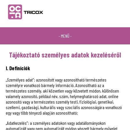
- MENÜ -
Tájékoztató személyes adatok kezeléséről
I. Definíciók
„Személyes adat”: azonosított vagy azonosítható természetes
személyre vonatkozó bármely információ. Azonosítható az a
természetes személy, aki közvetlen vagy közvetett módon, különösen
valamely azonosító, például név, szám, helymeghatározó adat, online
azonosító vagy a természetes személy testi, fiziológiai, genetikai,
szellemi, gazdasági, kulturális vagy szociális azonosságára vonatkozó
egy vagy több tényező alapján azonosítható;
„Adatkezelés”: a személyes adatokon vagy adatállományokon
automatizált vagy nem automatizált módon végzett bármely művelet