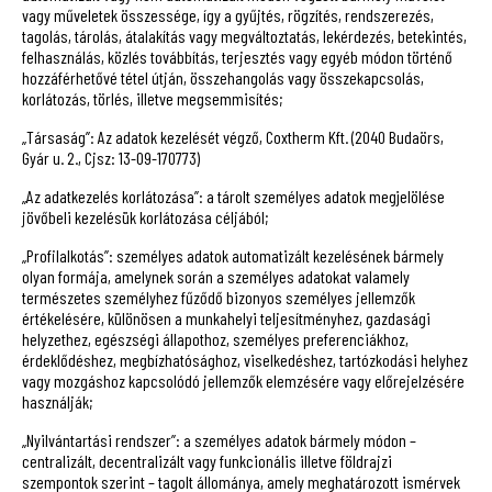
vagy műveletek összessége, így a gyűjtés, rögzítés, rendszerezés,
tagolás, tárolás, átalakítás vagy megváltoztatás, lekérdezés, betekintés,
felhasználás, közlés továbbítás, terjesztés vagy egyéb módon történő
hozzáférhetővé tétel útján, összehangolás vagy összekapcsolás,
korlátozás, törlés, illetve megsemmisítés;
„Társaság”: Az adatok kezelését végző, Coxtherm Kft. (2040 Budaörs,
Gyár u. 2., Cjsz: 13-09-170773)
„Az adatkezelés korlátozása”: a tárolt személyes adatok megjelölése
jövőbeli kezelésük korlátozása céljából;
„Profilalkotás”: személyes adatok automatizált kezelésének bármely
olyan formája, amelynek során a személyes adatokat valamely
természetes személyhez fűződő bizonyos személyes jellemzők
értékelésére, különösen a munkahelyi teljesítményhez, gazdasági
helyzethez, egészségi állapothoz, személyes preferenciákhoz,
érdeklődéshez, megbízhatósághoz, viselkedéshez, tartózkodási helyhez
vagy mozgáshoz kapcsolódó jellemzők elemzésére vagy előrejelzésére
használják;
„Nyilvántartási rendszer”: a személyes adatok bármely módon –
centralizált, decentralizált vagy funkcionális illetve földrajzi
szempontok szerint – tagolt állománya, amely meghatározott ismérvek